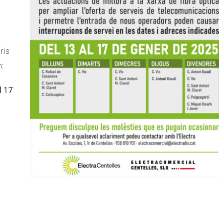
ris
n:
l 17