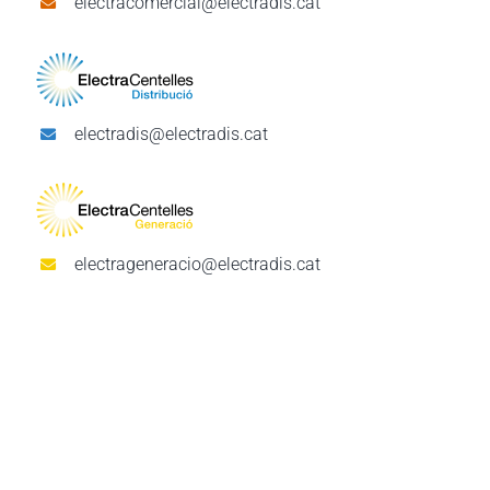
electracomercial@electradis.cat
electradis@electradis.cat
electrageneracio@electradis.cat