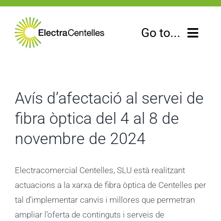
Skip
to
Go to...
content
Electracomercial
Avís d’afectació al servei de
Electradistribució
fibra òptica del 4 al 8 de
Electrageneració
novembre de 2024
L’Electra informa
Electracomercial Centelles, SLU està realitzant
Contacte
actuacions a la xarxa de fibra òptica de Centelles per
tal d’implementar canvis i millores que permetran
ampliar l’oferta de continguts i serveis de