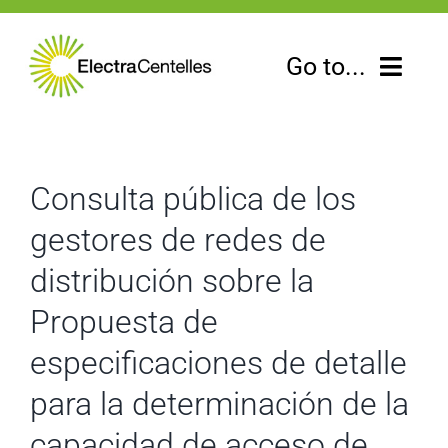
Skip
to
Go to...
content
Electracomercial
Consulta pública de los
Electradistribució
gestores de redes de
Electrageneració
distribución sobre la
L’Electra informa
Propuesta de
especificaciones de detalle
Contacte
para la determinación de la
capacidad de acceso de